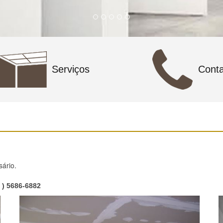
Serviços
Conta
sário.
1 ) 5686-6882