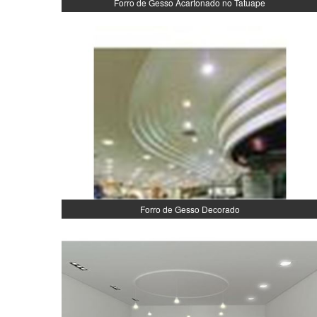
Forro de Gesso Acartonado no Tatuape
Forro de Gesso Decorado