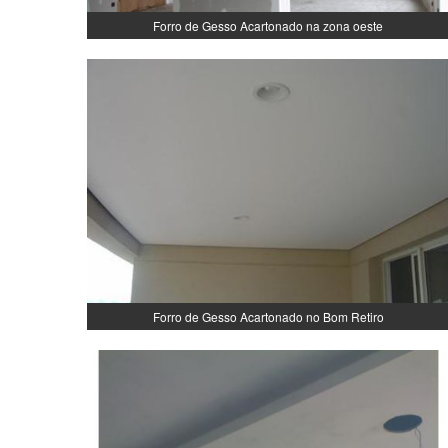
Forro de Gesso Acartonado na zona oeste
Forro de Gesso Acartonado no Bom Retiro