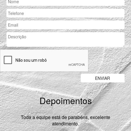
Depoimentos
Previous
Nex
Toda a equipe está de parabéns, excelente
atendimento.