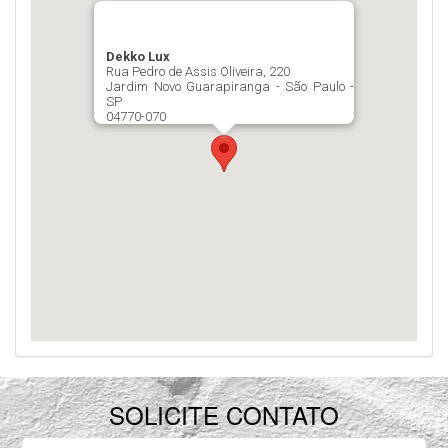
Dekko Lux
Rua Pedro de Assis Oliveira, 220
Jardim Novo Guarapiranga - São Paulo -
SP
04770-070
SOLICITE CONTATO